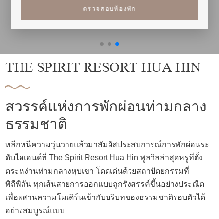
ตรวจสอบห้องพัก
PRIVATE POOL VILLA HUA HIN
THE SPIRIT RESORT HUA HIN
หลีกหนีความวุ่นวาย มาพักที่รีสอร์ท
สุดไพรเวท
สวรรค์แห่งการพักผ่อนท่ามกลาง
The Spirit Resort Hua Hin สัมผัสการพักผ่อนเหนือระดับในพูลวิลล่า
ธรรมชาติ
ส่วนตัวบนเนินเขาเต่า มองเห็นวิวทะเลหัวหินแบบพาโนรามา
บรรยากาศเงียบสงบ ใกล้หาดทรายน้อย
หลีกหนีความวุ่นวายแล้วมาสัมผัสประสบการณ์การพักผ่อนระ
ดับไฮเอนด์ที่ The Spirit Resort Hua Hin พูลวิลล่าสุดหรูที่ตั้ง
ตระหง่านท่ามกลางหุบเขา โดดเด่นด้วยสถาปัตยกรรมที่
พูลวิลล่าส่วนตัว
วิวภูเขาเงียบสงบ
พักผ่อนแบบ slow luxury
พิถีพิถัน ทุกเส้นสายการออกแบบถูกรังสรรค์ขึ้นอย่างประณีต
The Spirit, your private safe zone.
เพื่อผสานความโมเดิร์นเข้ากับบริบทของธรรมชาติรอบตัวได้
เราไม่ได้ต้องการทริปที่แน่นไปกว่านี้
อย่างสมบูรณ์แบบ